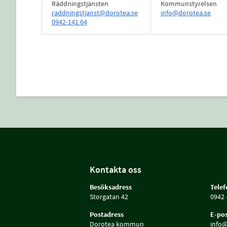
Räddningstjänsten
Kommunstyrelsen
raddningstjanst@dorotea.se
info@dorotea.se
0942-141 64
Kontakta oss
Besöksadress
Tele
Storgatan 42
0942 
Postadress
E-pos
Dorotea kommun
info@