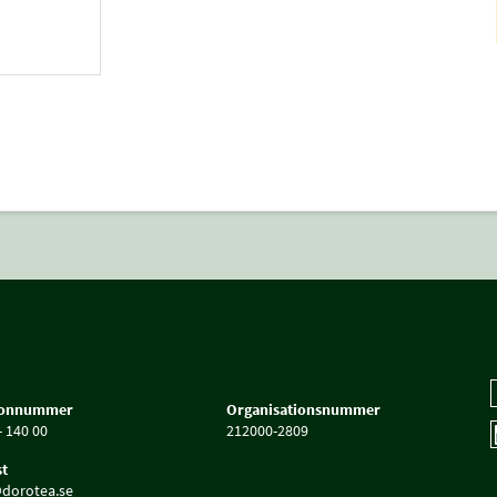
fonnummer
Organisationsnummer
- 140 00
212000-2809
t
dorotea.se