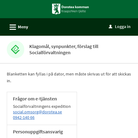
Välkommen
till
självservice
L
Logga in
Meny
u
-
Dorotea
kommun
Klagomål, synpunkter, förslag till
Socialförvaltningen
Blanketten kan fyllas i på dator, men måste skrivas ut för att skickas
in.
Frågor om e-tjänsten
Socialförvaltningens expedition
social.omsorg@dorotea.se
0942-140 66
Personuppgiftsansvarig