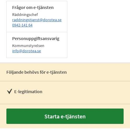
Frågor om e-tjänsten
Räddningschef
raddningstjanst@dorotea.se
0942-141 64
Personuppgiftsansvarig
Kommunstyrelsen
info@dorotea.se
Följande behövs för e-tjänsten
E-legitimation
Starta e-tjänsten