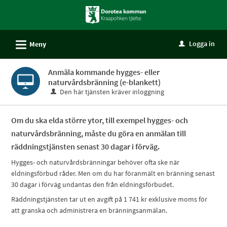
Välkommen
till
självservice
L
Logga in
Meny
u
-
Dorotea
Anmäla kommande hygges- eller
kommun
naturvårdsbränning (e-blankett)
Den här tjänsten kräver inloggning
Om du ska elda större ytor, till exempel hygges- och
naturvårdsbränning, måste du göra en anmälan till
räddningstjänsten senast 30 dagar i förväg.
Hygges- och naturvårdsbränningar behöver ofta ske när
eldningsförbud råder. Men om du har föranmält en bränning senast
30 dagar i förväg undantas den från eldningsförbudet.
Räddningstjänsten tar ut en avgift på 1 741 kr exklusive moms för
att granska och administrera en bränningsanmälan.