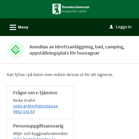
Välkommen
till
självservice
L
Logga in
Meny
u
-
Dorotea
kommun
Anmälan av idrottsanläggning, bad, camping,
uppställningsplats för husvagnar
Kan fyllas i på dator men måste skrivas ut för att signeras.
Frågor om e-tjänsten
Nicke Grahn
nicke.grahn@dorotea.se
0942-141 63
Personuppgiftsansvarig
Miljö- och byggnadsnämnden