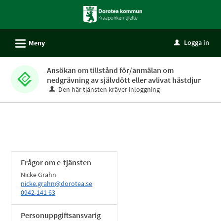
Välkommen
till
självservice
L
Logga in
Meny
u
-
Dorotea
Ansökan om tillstånd för/anmälan om
kommun
nedgrävning av självdött eller avlivat hästdjur
Den här tjänsten kräver inloggning
Frågor om e-tjänsten
Nicke Grahn
nicke.grahn@dorotea.se
0942-141 63
Personuppgiftsansvarig