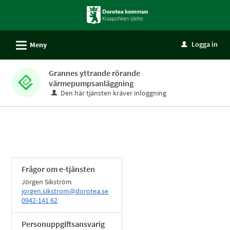
Välkommen
till
självservice
L
Logga in
Meny
u
-
Dorotea
Grannes yttrande rörande
kommun
värmepumpsanläggning
Den här tjänsten kräver inloggning
Frågor om e-tjänsten
Jörgen Sikström
jorgen.sikstrom@dorotea.se
0942-141 62
Personuppgiftsansvarig