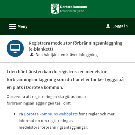
Välkommen
till
självservice
L
Logga in
Meny
u
-
Dorotea
Registrera medelstor förbränningsanläggning
kommun
(e-blankett)
Den här tjänsten kräver inloggning
I den här tjänsten kan du registrera en medelstor
förbränningsanläggning som du har eller tänker bygga på
en plats i Dorotea kommun.
Observera att registreringen ska göras innan
förbränningsanläggningen tas i drift.
På
Dorotea kommuns webbplats
finns regler och mer
information om registrering av
medelstora förbränningsanläggningar.