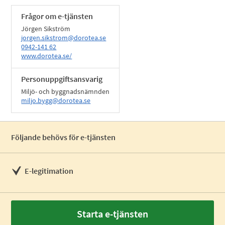
Frågor om e-tjänsten
Jörgen Sikström
jorgen.sikstrom@dorotea.se
0942-141 62
www.dorotea.se/
Personuppgiftsansvarig
Miljö- och byggnadsnämnden
miljo.bygg@dorotea.se
Följande behövs för e-tjänsten
E-legitimation
Starta e-tjänsten