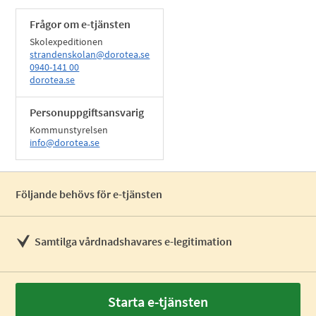
Frågor om e-tjänsten
Skolexpeditionen
strandenskolan@dorotea.se
0940-141 00
dorotea.se
Personuppgiftsansvarig
Kommunstyrelsen
info@dorotea.se
Följande behövs för e-tjänsten
Samtilga vårdnadshavares e-legitimation
Starta e-tjänsten