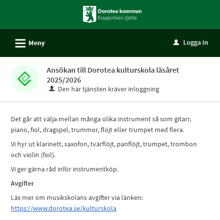
Välkommen
till
självservice
L
Logga in
Meny
u
-
Dorotea
Ansökan till Dorotea kulturskola läsåret
kommun
2025/2026
Den här tjänsten kräver inloggning
Det går att välja mellan många olika instrument så som gitarr,
piano, fiol, dragspel, trummor, flöjt eller trumpet med flera.
Vi hyr ut klarinett, saxofon, tvärflöjt, panflöjt, trumpet, trombon
och violin (fiol).
Vi ger gärna råd inför instrumentköp.
Avgifter
Läs mer om musikskolans avgifter via länken:
https://www.dorotea.se/
kulturskola