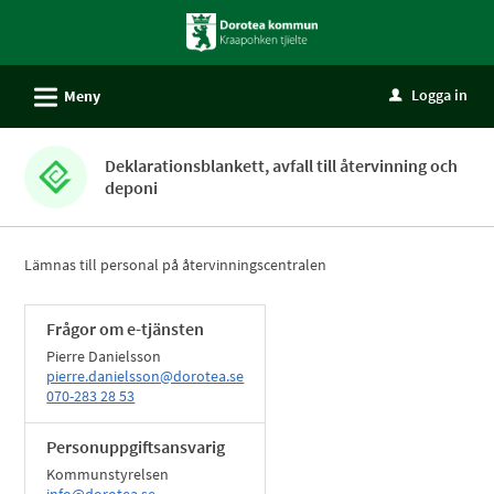
Välkommen
till
självservice
L
Logga in
Meny
u
-
Dorotea
kommun
Deklarationsblankett, avfall till återvinning och
deponi
Lämnas till personal på återvinningscentralen
Frågor om e-tjänsten
Pierre Danielsson
pierre.danielsson@dorotea.se
070-283 28 53
Personuppgiftsansvarig
Kommunstyrelsen