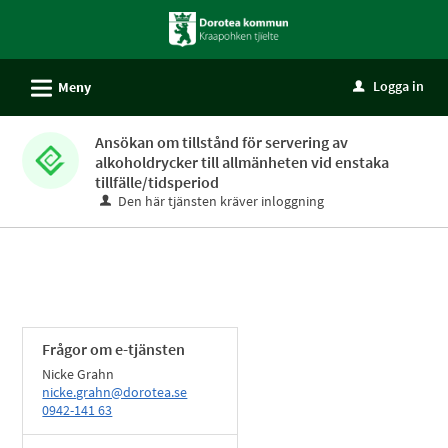
Välkommen
till
självservice
L
Logga in
Meny
u
-
Dorotea
Ansökan om tillstånd för servering av
kommun
alkoholdrycker till allmänheten vid enstaka
tillfälle/tidsperiod
Den här tjänsten kräver inloggning
Frågor om e-tjänsten
Nicke Grahn
nicke.grahn@dorotea.se
0942-141 63