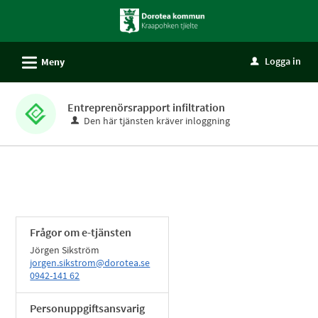
Välkommen
till
självservice
L
Logga in
Meny
u
-
Dorotea
kommun
Entreprenörsrapport infiltration
Den här tjänsten kräver inloggning
Frågor om e-tjänsten
Jörgen Sikström
jorgen.sikstrom@dorotea.se
0942-141 62
Personuppgiftsansvarig