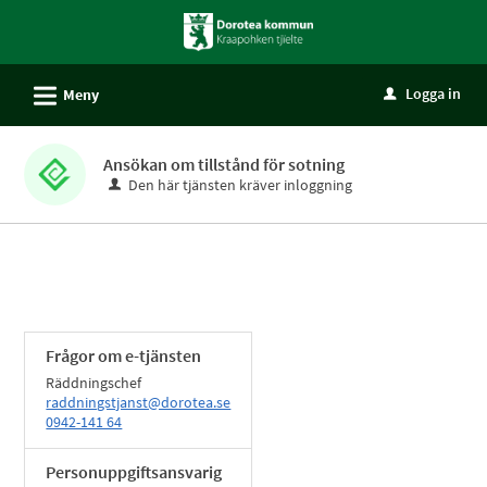
Välkommen
till
självservice
L
Logga in
Meny
u
-
Dorotea
kommun
Ansökan om tillstånd för sotning
Den här tjänsten kräver inloggning
Frågor om e-tjänsten
Räddningschef
raddningstjanst@dorotea.se
0942-141 64
Personuppgiftsansvarig