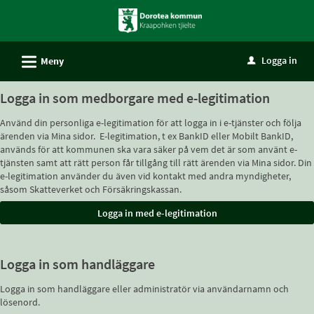
Välkommen
till
självservice
L
Logga in
Meny
u
-
Dorotea
Logga in som medborgare med e-legitimation
kommun
Använd din personliga e-legitimation för att logga in i e-tjänster och följa
ärenden via Mina sidor. E-legitimation, t ex BankID eller Mobilt BankID,
används för att kommunen ska vara säker på vem det är som använt e-
tjänsten samt att rätt person får tillgång till rätt ärenden via Mina sidor. Din
e-legitimation använder du även vid kontakt med andra myndigheter,
såsom Skatteverket och Försäkringskassan.
Logga in som handläggare
Logga in som handläggare eller administratör via användarnamn och
lösenord.