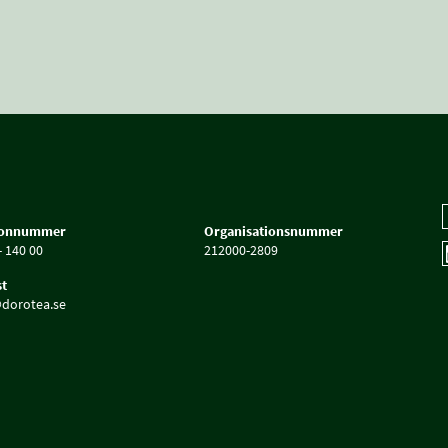
fonnummer
Organisationsnummer
- 140 00
212000-2809
t
dorotea.se