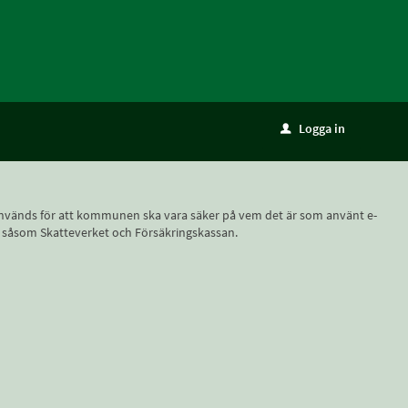
Logga in
u
ID, används för att kommunen ska vara säker på vem det är som använt e-
r, såsom Skatteverket och Försäkringskassan.