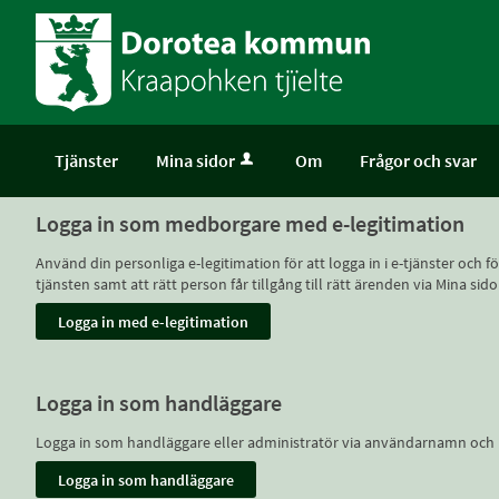
Välkommen
till
självservice
-
Dorotea
Tjänster
Mina sidor
Om
Frågor och svar
kommun
Logga in som medborgare med e-legitimation
Använd din personliga e-legitimation för att logga in i e-tjänster och
tjänsten samt att rätt person får tillgång till rätt ärenden via Mina
Logga in som handläggare
Logga in som handläggare eller administratör via användarnamn och 