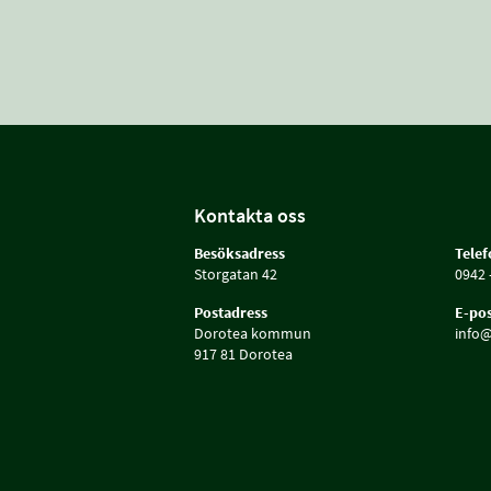
Kontakta oss
Besöksadress
Tele
Storgatan 42
0942 
Postadress
E-pos
Dorotea kommun
info@
917 81 Dorotea